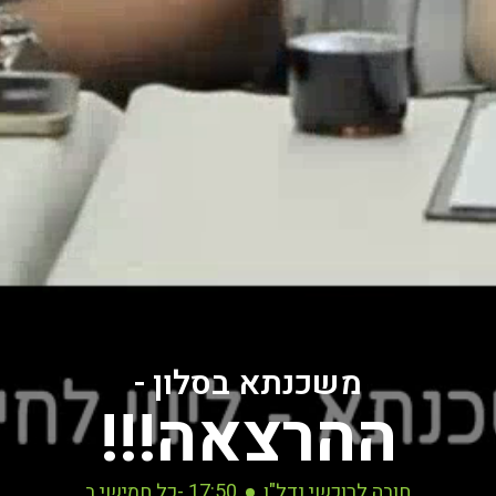
משכנתא בסלון -
ההרצאה!!!
חובה לרוכשי נדל"ן
17:50 -כל חמישי ב