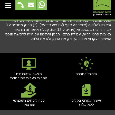
אישור עקרוני
טופס שמוציא הבנק ומעיד של שני דברים: (1) הלקוח אושר מבחינת
זכאותו להלוואה (אישור זה תקף לשלושה חדשים). (2) הבנק מתחייב על
גובה הריבית במשכנתא (מחויב ל-12 יום). קבלת אישור זה מותנית
באימות פרטי הלווה, עמידה בתנאי הבנק וחתימה על חוזה לרכישת הנכס.
האישור העקרוני מחייב אך ורק את הבנק ולא את הלווה.
שירותי החברה
פגישה אינטרנטית
מהבית בעלות מסובסדת
אישור עקרוני בקליק
ככה לוקחים משכנתא
ללא עלות
ההרצאה