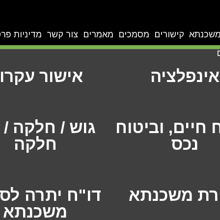
מהבית בעלות מסובסדת
ללא עלות
משכנתא
קישורים
מסמכים
מאמרים
צור קשר
מדיניות פרט
אינפלציה
אישור עקרונ
 חיים, וביטוח
גוש / חלקה /
נכס
חלקה
רת משכנתא
דו"ח יתרה לסי
משכנתא