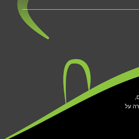
,
רה על