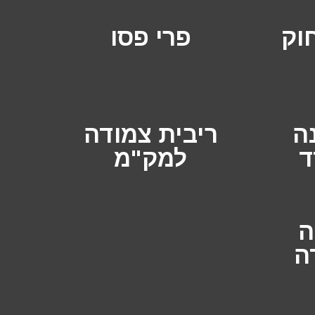
וק
פרי פסו
ה
ריבית צמודה
ד
למק"מ
ה
ה