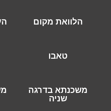
הלוואת מקום
הע
טאבו
משכנתא בדרגה
מש
שניה